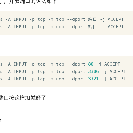
了，开放端口的语法如下
es -A INPUT -p tcp -m tcp --dport 端口 -j ACCEPT

es -A INPUT -p tcp -m udp --dport 端口 -j ACCEPT
s -A INPUT -p tcp -m tcp --dport 
80
 -j ACCEPT

s -A INPUT -p tcp -m tcp --dport 
3306
 -j ACCEPT

s -A INPUT -p tcp -m udp --dport 
3721
 -j ACCEPT
端口按这样加就好了
略