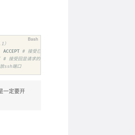
.1）
j ACCEPT 
# 接受已建立的   联建和与已建立的链接有关系的链
T 
# 接受回显请求的ping
开放ssh端口
口是一定要开