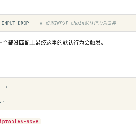
 INPUT DROP    
# 设置INPUT chain默认行为为丢弃
一个都没匹配上最终这里的默认行为会触发。
-n

ve
iptables-save