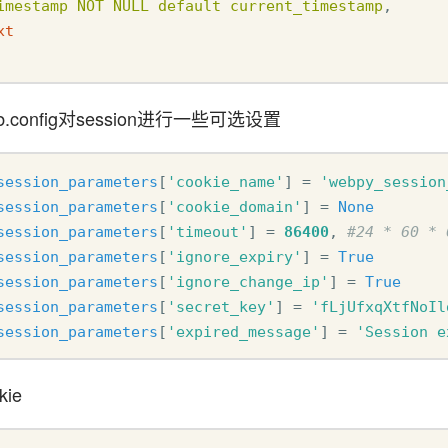
imestamp
NOT
NULL
default
current_timestamp
,
xt
config对session进行一些可选设置
session_parameters
[
'cookie_name'
]
=
'webpy_session
session_parameters
[
'cookie_domain'
]
=
None
session_parameters
[
'timeout'
]
=
86400
,
#24 * 60 * 
session_parameters
[
'ignore_expiry'
]
=
True
session_parameters
[
'ignore_change_ip'
]
=
True
session_parameters
[
'secret_key'
]
=
'fLjUfxqXtfNoIl
session_parameters
[
'expired_message'
]
=
'Session e
ie