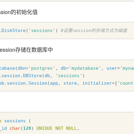
定session的初始化值
.
DiskStore
(
'sessions'
)
#设置session的存储方式为磁盘  
ssion存储在数据库中
tabase
(
dbn
=
'postgres'
,
db
=
'mydatabase'
,
user
=
'myna
.
session
.
DBStore
(
db
,
'sessions'
)
eb
.
session
.
Session
(
app
,
store
,
initializer
=
{
'count
e
sessions
(
_id
char
(
128
)
UNIQUE
NOT
NULL
,