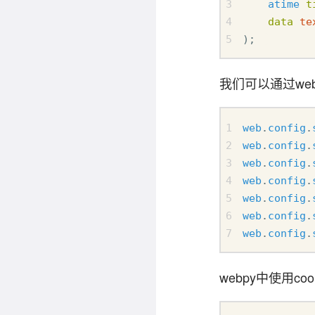
atime
t
data
te
);
我们可以通过web.
web
.
config
.
web
.
config
.
web
.
config
.
web
.
config
.
web
.
config
.
web
.
config
.
web
.
config
.
webpy中使用cook