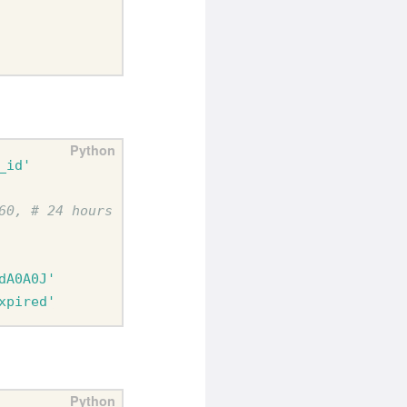
_id'
60, # 24 hours   in seconds  
dA0A0J'
xpired'