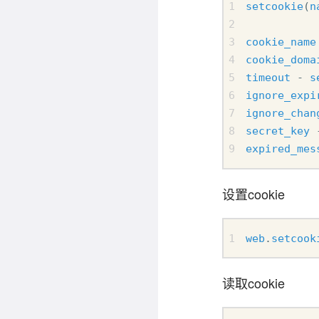
setcookie
(
n
cookie_name
cookie_doma
timeout
-
s
ignore_expi
ignore_chan
secret_key
expired_mes
设置cookie
web
.
setcook
读取cookie