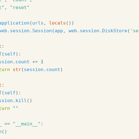
t"
,
"reset"
application
(
urls
,
locals
())
web
.
session
.
Session
(
app
,
web
.
session
.
DiskStore
(
'se
t
:
T
(
self
):
ssion
.
count
+=
1
turn
str
(
session
.
count
)
t
:
T
(
self
):
ssion
.
kill
()
turn
""
_
==
"__main__"
:
n
()