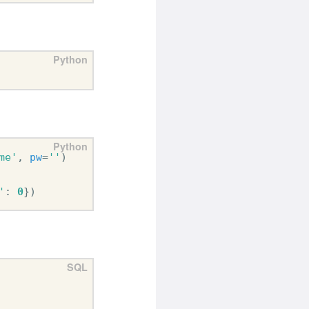
me'
,
pw
=
''
)
'
:
0
})