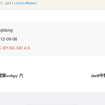
()
.
get
(
cookieName
)
jidong
12-09-08
C BY-NC-ND 4.0
框架webpy 六
shell