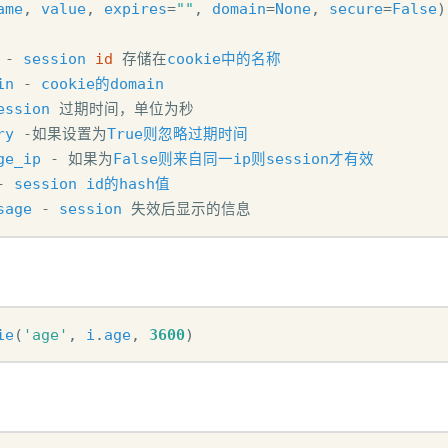
ame
,
value
,
expires
=
""
,
domain
=
None
,
secure
=
False
)
-
session
id
存储在
cookie中的名称
in
-
cookie的domain
ession
过期时间，单位为秒
ry
-
如果设置为
True则忽略过期时间
ge_ip
-
如果为
False则来自同一ip则session才有效
-
session
id的hash值
sage
-
session
失效后显示的信息
ie
(
'age'
,
i
.
age
,
3600
)