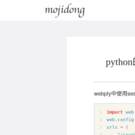
mojidong
pytho
webpty中使用se
import
web
web
.
config
urls
=
(
"/coun