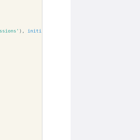
ssions'
),
initializer
=
{
'count'
:
0
})