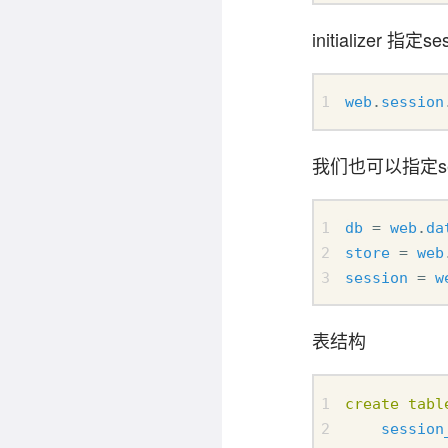
initializer 指
web
.
session
我们也可以指定se
db
=
web
.
da
store
=
web
session
=
w
表结构
create
tabl
session