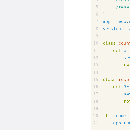
"/rese
)
app
=
web
.
session
=
class
coun
def
GE
se
re
class
rese
def
GE
se
re
if
__name_
app
.
ru