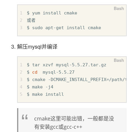
$ yum install cmake  

或者  

$ sudo apt-get install cmake  
解压mysql并编译
$ tar xzvf mysql-5.5.27.tar.gz  

$ 
cd
  mysql-5.5.27  

$ cmake -DCMAKE_INSTALL_PREFIX
=
/path/to/
$ make -j4  

$ make install  
cmake这里可能出错，一般都是没
有安装gcc或gcc-c++